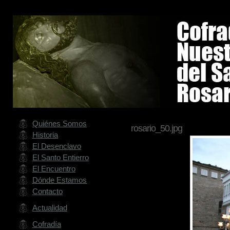
Quiénes Somos
rosario_50.jpg
Historia
El Desenclavo
El Santo Entierro
El Encuentro
Dónde Estamos
Contacto
Actualidad
Cofradía