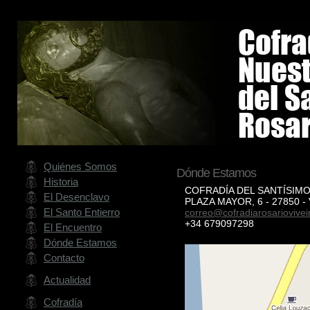
Quiénes Somos
Dónde Estamos
Historia
COFRADÍA DEL SANTÍSIMO
El Desenclavo
PLAZA MAYOR, 6 - 27850 -
El Santo Entierro
correo@cofradiarosariovivei
+34 679097298
El Encuentro
Dónde Estamos
Contacto
Actualidad
Cofradía