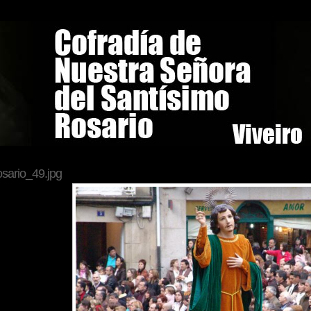
osario_49.jpg