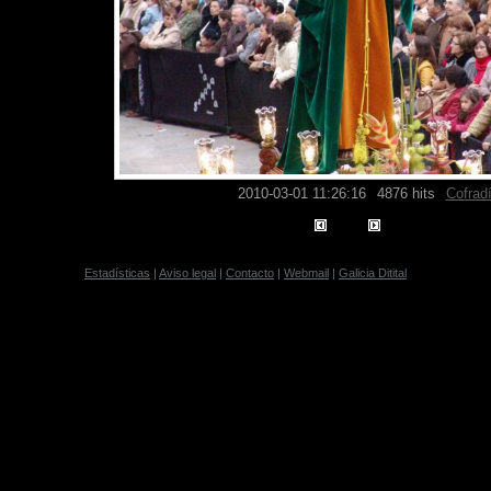
2010-03-01 11:26:16
4876 hits
Cofrad
Estadísticas
|
Aviso legal
|
Contacto
|
Webmail
|
Galicia Ditital