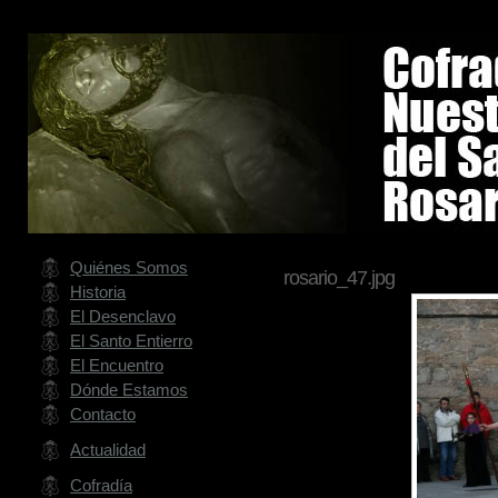
Quiénes Somos
rosario_47.jpg
Historia
El Desenclavo
El Santo Entierro
El Encuentro
Dónde Estamos
Contacto
Actualidad
Cofradía