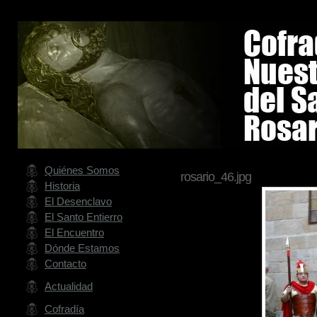
Quiénes Somos
rosario_46.jpg
Historia
El Desenclavo
El Santo Entierro
El Encuentro
Dónde Estamos
Contacto
Actualidad
Cofradía